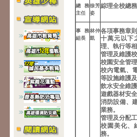
綜理全校總
總務
徐芳
主任
姿
各項事務章
事務
林仲
十萬元以下
組長
凱
理、執行等
管理及維護
校園安全管
校內電氣、
等設施維護
飲水安全維
遊戲器材安
消防設備、
業務。
管理及分配
校園美化、
務。