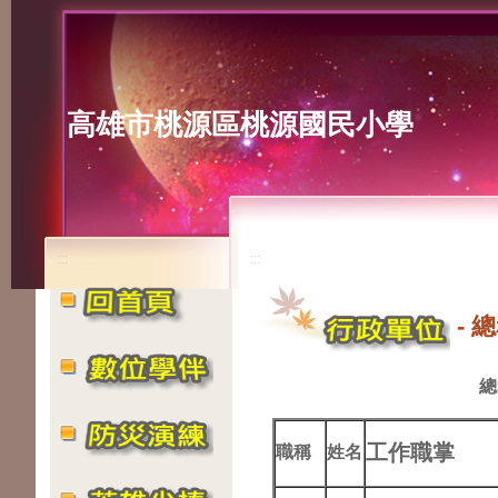
高雄市桃源區桃源國民小學
:::
:::
-
總
總
工作職掌
職稱
姓名